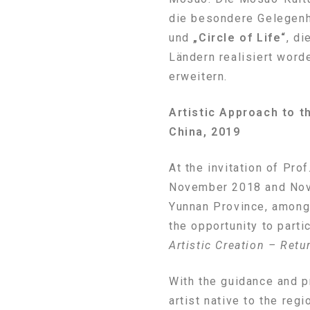
die besondere Gelegenh
und
„Circle of Life“
, d
Ländern realisiert word
erweitern.
Artistic Approach to t
China, 2019
At the invitation of Pro
November 2018 and Nove
Yunnan Province, among 
the opportunity to parti
Artistic Creation – Retur
With the guidance and p
artist native to the regi