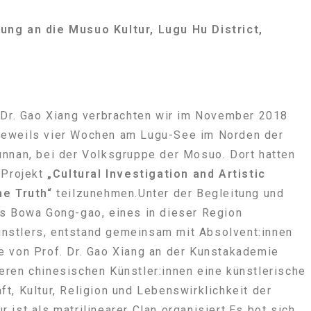
ng an die Musuo Kultur, Lugu Hu District,
 Dr. Gao Xiang verbrachten wir im November 2018
jeweils vier Wochen am Lugu-See im Norden der
nnan, bei der Volksgruppe der Mosuo. Dort hatten
 Projekt
„Cultural Investigation and Artistic
he Truth“
teilzunehmen.Unter der Begleitung und
rs Bowa Gong-gao, eines in dieser Region
stlers, entstand gemeinsam mit Absolvent:innen
e von Prof. Dr. Gao Xiang an der Kunstakademie
ren chinesischen Künstler:innen eine künstlerische
t, Kultur, Religion und Lebenswirklichkeit der
 ist als matrilinearer Clan organisiert.Es bot sich