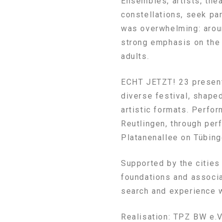
Ensembles, artists, the
constellations, seek par
was overwhelming: aroun
strong emphasis on the 
adults.
ECHT JETZT! 23 presente
diverse festival, shape
artistic formats. Perfo
Reutlingen, through perf
Platanenallee on Tübinge
Supported by the cities
foundations and associat
search and experience 
Realisation: TPZ BW e.V