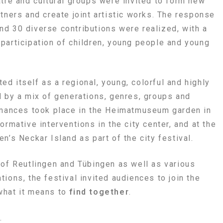
atre and cultural groups were invited to form new
tners and create joint artistic works. The response
d 30 diverse contributions were realized, with a
participation of children, young people and young
d itself as a regional, young, colorful and highly
d by a mix of generations, genres, groups and
rmances took place in the Heimatmuseum garden in
ormative interventions in the city center, and at the
n’s Neckar Island as part of the city festival.
 of Reutlingen and Tübingen as well as various
ions, the festival invited audiences to join the
what it means to
find together
.
.