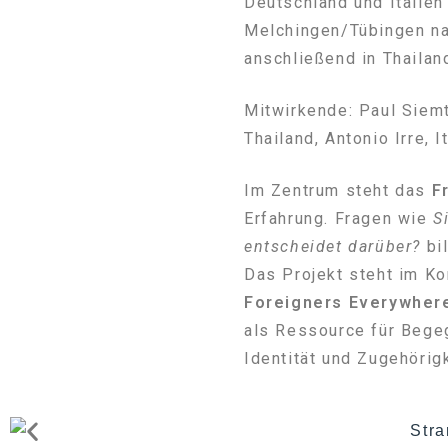
Deutschland und Italie
Melchingen/Tübingen na
anschließend in Thailan
Mitwirkende: Paul Siem
Thailand, Antonio Irre, 
Im Zentrum steht das
F
Erfahrung. Fragen wie
S
entscheidet darüber?
bi
Das Projekt steht im K
Foreigners Everywher
als Ressource für Bege
Identität und Zugehörigk