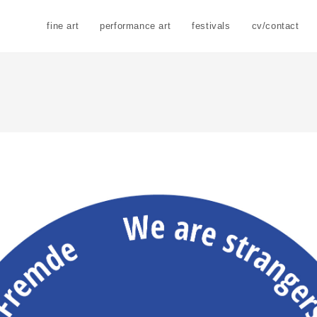
fine art
performance art
festivals
cv/contact