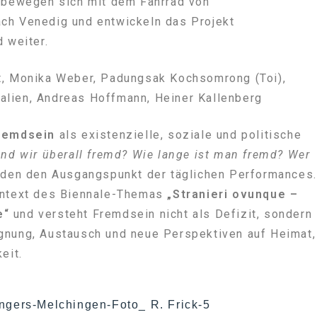
n bewegen sich mit dem Fahrrad von
ch Venedig und entwickeln das Projekt
d weiter.
t, Monika Weber, Padungsak Kochsomrong (Toi),
Italien, Andreas Hoffmann, Heiner Kallenberg
remdsein
als existenzielle, soziale und politische
ind wir überall fremd? Wie lange ist man fremd? Wer
lden den Ausgangspunkt der täglichen Performances.
ontext des Biennale-Themas
„Stranieri ovunque –
e“
und versteht Fremdsein nicht als Defizit, sondern
gnung, Austausch und neue Perspektiven auf Heimat,
eit.