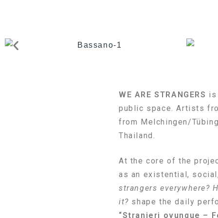
WE ARE STRANGERS
is
public space. Artists fr
from Melchingen/Tübinge
Thailand.
At the core of the proje
as an existential, socia
strangers everywhere? 
it?
shape the daily perf
“Stranieri ovunque – 