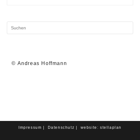
Pr
Es
to
cl
th
© Andreas Hoffmann
se
pa
Impressum
Datenschutz
website: stellaplan