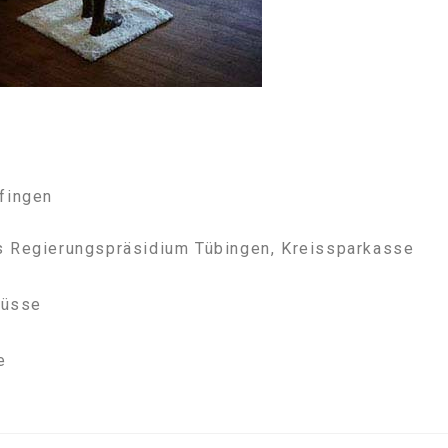
lfingen
as Regierungspräsidium Tübingen, Kreissparkasse
güsse
e